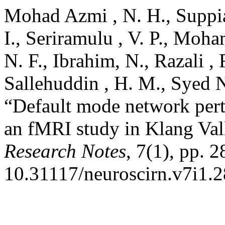
Mohad Azmi , N. H., Suppiah
I., Seriramulu , V. P., Moh
N. F., Ibrahim, N., Razali ,
Sallehuddin , H. M., Syed 
“Default mode network pertu
an fMRI study in Klang Val
Research Notes
, 7(1), pp. 
10.31117/neuroscirn.v7i1.2