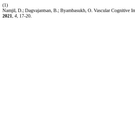
(1)
Namjil, D.; Dagvajantsan, B.; Byambasukh, O. Vascular Cognitive
2021
,
4
, 17-20.