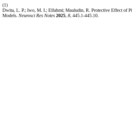
(1)
Dwita, L. P.; Iwo, M. I.; Elfahmi; Mauludin, R. Protective Effect of
Models.
Neurosci Res Notes
2025
,
8
, 445.1-445.10.