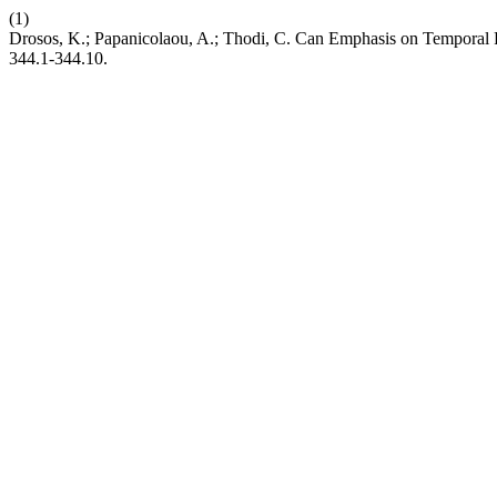
(1)
Drosos, K.; Papanicolaou, A.; Thodi, C. Can Emphasis on Temporal P
344.1-344.10.