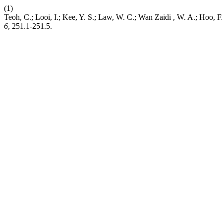
(1)
Teoh, C.; Looi, I.; Kee, Y. S.; Law, W. C.; Wan Zaidi , W. A.; Hoo
6
, 251.1-251.5.