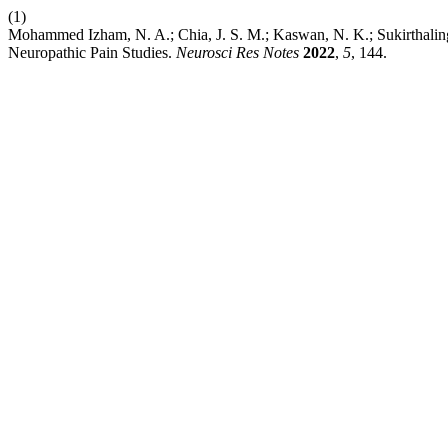
(1)
Mohammed Izham, N. A.; Chia, J. S. M.; Kaswan, N. K.; Sukirthalinga
Neuropathic Pain Studies.
Neurosci Res Notes
2022
,
5
, 144.